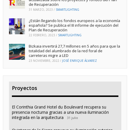
de Recuperación
31 MARZO, 2023
/
SMARTLIGHTING
¿Están llegando los fondos europeos a la economía
española? Se publica el III informe de ejecución del
Plan de Recuperación
22 FEBRERO, 2023
/
SMARTLIGHTING
Bizkaia invertirá 27,7 millones en 5 años para que la
totalidad del alumbrado de la red foral de
carreteras migre a LED
23 NOVIEMBRE, 2022
/
JOSÉ ENRIQUE ÁLVAREZ
Proyectos
El Corinthia Grand Hotel du Boulevard recupera su
presencia nocturna gracias a una nueva iluminación
integrada en la arquitectura
31 julio