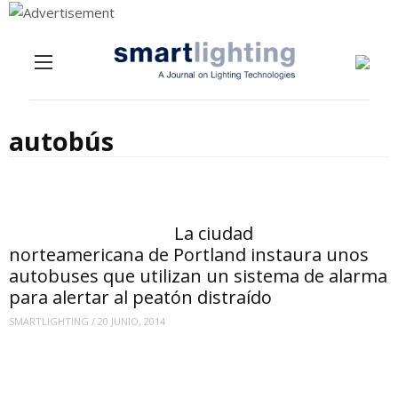
Menu
Skip to content
autobús
La ciudad
norteamericana de Portland instaura unos
autobuses que utilizan un sistema de alarma
para alertar al peatón distraído
SMARTLIGHTING
/
20 JUNIO, 2014