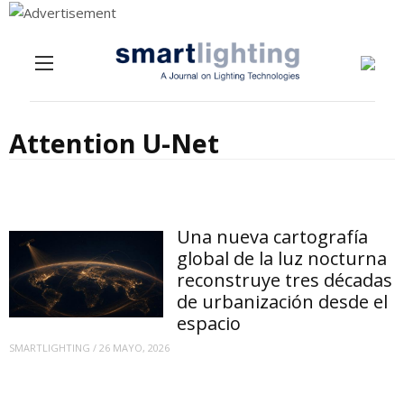
Menu
Skip to content
Attention U-Net
Una nueva cartografía
global de la luz nocturna
reconstruye tres décadas
de urbanización desde el
espacio
SMARTLIGHTING
/
26 MAYO, 2026