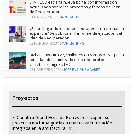
El MITECO estrena nueva portal con información
actualizada sobre los proyectos y fondos del Plan
de Recuperación
31 MARZO, 2023
/
SMARTLIGHTING
¿Están llegando los fondos europeos a la economía
española? Se publica el III informe de ejecución del
Plan de Recuperación
22 FEBRERO, 2023
/
SMARTLIGHTING
Bizkaia invertirá 27,7 millones en 5 años para que la
totalidad del alumbrado de la red foral de
carreteras migre a LED
23 NOVIEMBRE, 2022
/
JOSÉ ENRIQUE ÁLVAREZ
Proyectos
El Corinthia Grand Hotel du Boulevard recupera su
presencia nocturna gracias a una nueva iluminación
integrada en la arquitectura
31 julio