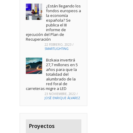
¿Están llegando los
fondos europeos a
la economía
española? Se
publica el III
informe de
ejecución del Plan de
Recuperación
22 FEBRERO, 2023
/
SMARTLIGHTING
Bizkaia invertirá
27,7 millones en 5
años para que la
totalidad del
alumbrado de la
red foral de
carreteras migre a LED
23 NOVIEMBRE, 2022
/
JOSÉ ENRIQUE ÁLVAREZ
Proyectos