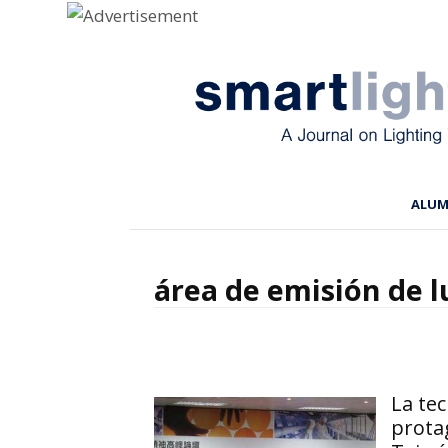
Menu
Skip to content
ALU
área de emisión de l
La tec
protag