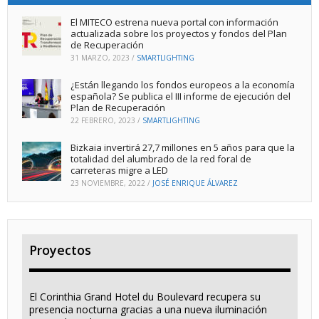
El MITECO estrena nueva portal con información
actualizada sobre los proyectos y fondos del Plan
de Recuperación
31 MARZO, 2023
/
SMARTLIGHTING
¿Están llegando los fondos europeos a la economía
española? Se publica el III informe de ejecución del
Plan de Recuperación
22 FEBRERO, 2023
/
SMARTLIGHTING
Bizkaia invertirá 27,7 millones en 5 años para que la
totalidad del alumbrado de la red foral de
carreteras migre a LED
23 NOVIEMBRE, 2022
/
JOSÉ ENRIQUE ÁLVAREZ
Proyectos
El Corinthia Grand Hotel du Boulevard recupera su
presencia nocturna gracias a una nueva iluminación