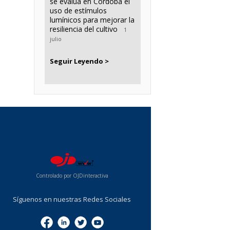
se evalúa en Córdoba el
uso de estímulos
lumínicos para mejorar la
resiliencia del cultivo
1
julio
Seguir Leyendo >
...
Controlado por OJDinteractiva
Síguenos en nuestras Redes Sociales