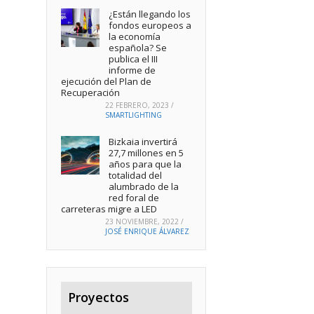
¿Están llegando los
fondos europeos a
la economía
española? Se
publica el III
informe de
ejecución del Plan de
Recuperación
22 FEBRERO, 2023
/
SMARTLIGHTING
Bizkaia invertirá
27,7 millones en 5
años para que la
totalidad del
alumbrado de la
red foral de
carreteras migre a LED
23 NOVIEMBRE, 2022
/
JOSÉ ENRIQUE ÁLVAREZ
Proyectos