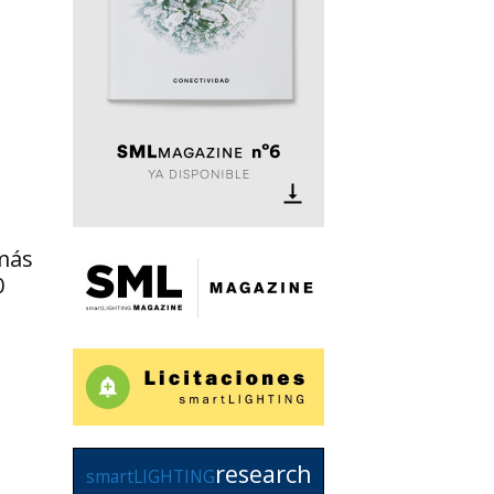
más
0
research
smartLIGHTING