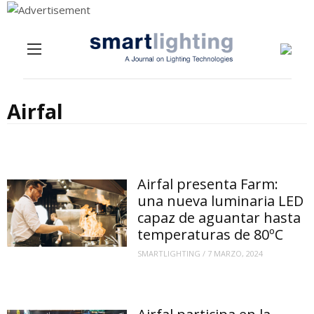
Menu
Skip to content
Airfal
Airfal presenta Farm:
una nueva luminaria LED
capaz de aguantar hasta
temperaturas de 80ºC
SMARTLIGHTING
/
7 MARZO, 2024