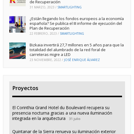
de Recuperación
31 MARZO, 2023
/
SMARTLIGHTING
¿Están llegando los fondos europeos a la economía
española? Se publica el III informe de ejecución del
Plan de Recuperación
22 FEBRERO, 2023
/
SMARTLIGHTING
Bizkaia invertirá 27,7 millones en 5 años para que la
totalidad del alumbrado de la red foral de
carreteras migre a LED
23 NOVIEMBRE, 2022
/
JOSÉ ENRIQUE ÁLVAREZ
Proyectos
El Corinthia Grand Hotel du Boulevard recupera su
presencia nocturna gracias a una nueva iluminación
integrada en la arquitectura
31 julio
Quintanar de la Sierra renueva su iluminación exterior