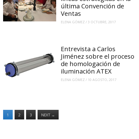
última Convención de
Ventas
ELENA GÓMEZ
/
3 OCTUBRE, 2017
Entrevista a Carlos
Jiménez sobre el proceso
de homologación de
iluminación ATEX
ELENA GÓMEZ
/
10 AGOSTO, 2017
1
2
3
NEXT
→