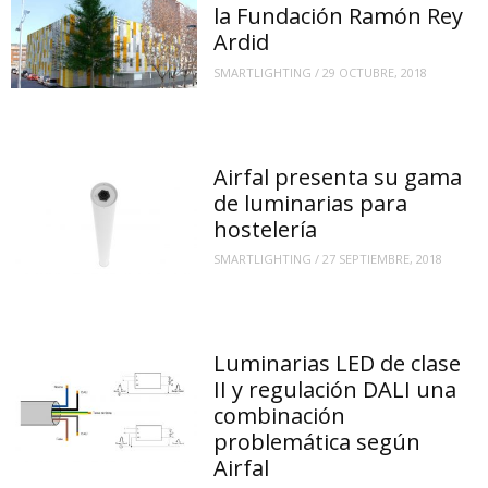
la Fundación Ramón Rey
Ardid
SMARTLIGHTING
/
29 OCTUBRE, 2018
Airfal presenta su gama
de luminarias para
hostelería
SMARTLIGHTING
/
27 SEPTIEMBRE, 2018
Luminarias LED de clase
II y regulación DALI una
combinación
problemática según
Airfal