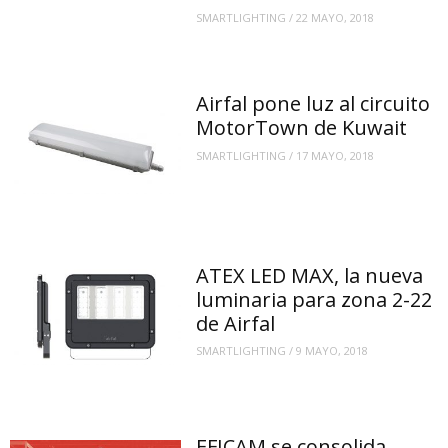
SMARTLIGHTING
/
22 MAYO, 2018
Airfal pone luz al circuito
MotorTown de Kuwait
SMARTLIGHTING
/
17 MAYO, 2018
ATEX LED MAX, la nueva
luminaria para zona 2-22
de Airfal
SMARTLIGHTING
/
9 MAYO, 2018
EFICAM se consolida