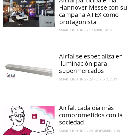
Airfal participa en la
Hannover Messe con su
campana ATEX como
protagonista
SMARTLIGHTING
/
12 ABRIL, 2019
Airfal se especializa en
iluminación para
supermercados
SMARTLIGHTING
/
28 FEBRERO, 2019
Airfal, cada día más
comprometidos con la
sociedad
SMARTLIGHTING
/
24 DICIEMBRE, 2018