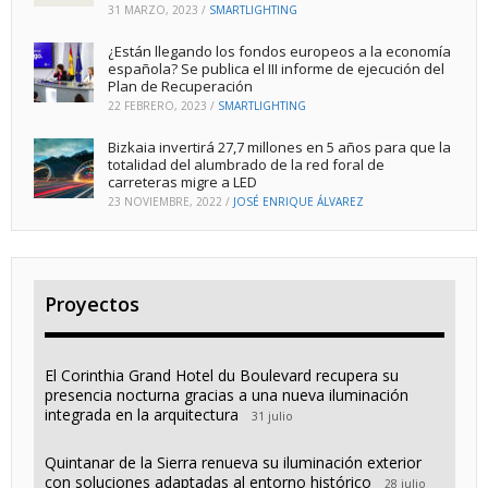
31 MARZO, 2023
/
SMARTLIGHTING
¿Están llegando los fondos europeos a la economía
española? Se publica el III informe de ejecución del
Plan de Recuperación
22 FEBRERO, 2023
/
SMARTLIGHTING
Bizkaia invertirá 27,7 millones en 5 años para que la
totalidad del alumbrado de la red foral de
carreteras migre a LED
23 NOVIEMBRE, 2022
/
JOSÉ ENRIQUE ÁLVAREZ
Proyectos
El Corinthia Grand Hotel du Boulevard recupera su
presencia nocturna gracias a una nueva iluminación
integrada en la arquitectura
31 julio
Quintanar de la Sierra renueva su iluminación exterior
con soluciones adaptadas al entorno histórico
28 julio