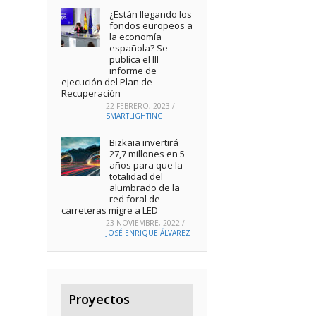
¿Están llegando los
fondos europeos a
la economía
española? Se
publica el III
informe de
ejecución del Plan de
Recuperación
22 FEBRERO, 2023
/
SMARTLIGHTING
Bizkaia invertirá
27,7 millones en 5
años para que la
totalidad del
alumbrado de la
red foral de
carreteras migre a LED
23 NOVIEMBRE, 2022
/
JOSÉ ENRIQUE ÁLVAREZ
Proyectos