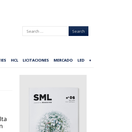
Search
IES
HCL
LICITACIONES
MERCADO
LED
+
lta
n