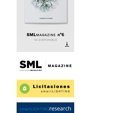
research
smartLIGHTING