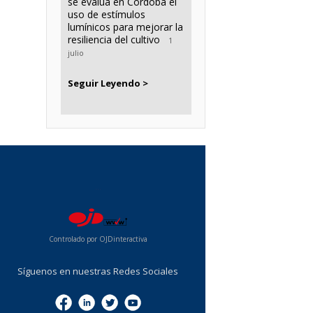
se evalúa en Córdoba el
uso de estímulos
lumínicos para mejorar la
resiliencia del cultivo
1
julio
Seguir Leyendo >
...
Controlado por OJDinteractiva
Síguenos en nuestras Redes Sociales