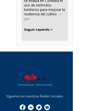
se evalúa en Córdoba el
uso de estímulos
lumínicos para mejorar la
resiliencia del cultivo
1
julio
Seguir Leyendo >
...
Controlado por OJDinteractiva
Síguenos en nuestras Redes Sociales