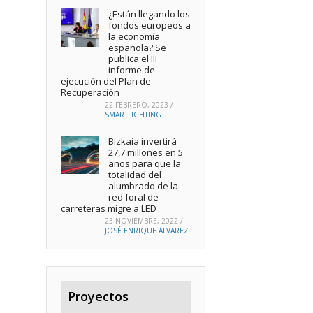
¿Están llegando los
fondos europeos a
la economía
española? Se
publica el III
informe de
ejecución del Plan de
Recuperación
22 FEBRERO, 2023
/
SMARTLIGHTING
Bizkaia invertirá
27,7 millones en 5
años para que la
totalidad del
alumbrado de la
red foral de
carreteras migre a LED
23 NOVIEMBRE, 2022
/
JOSÉ ENRIQUE ÁLVAREZ
Proyectos