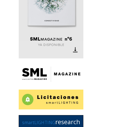
research
smartLIGHTING