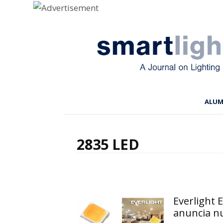
Menu
Skip to content
ALU
2835 LED
Everlight 
anuncia n