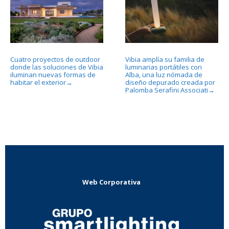
Cuatro proyectos de outdoor
Vibia amplía su familia de
donde las soluciones de Vibia
luminarias portátiles con
iluminan nuevas formas de
Alba, una luz nómada de
habitar el exterior
diseño depurado creada por
→
Palomba Serafini Associati
→
Web Corporativa