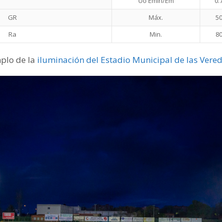
Uo Emin/Em
0.
GR
Máx.
5
Ra
Min.
8
plo de la
iluminación del Estadio Municipal de las Vered