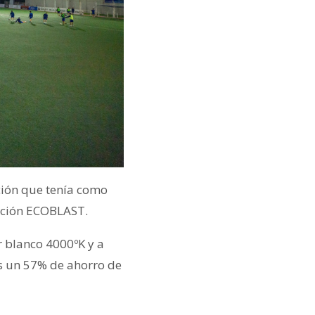
ación que tenía como
lución ECOBLAST.
r blanco 4000ºK y a
ás un 57% de ahorro de