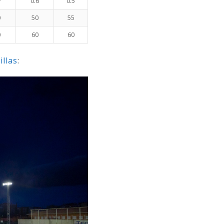
7
0.6
0.5
0
50
55
0
60
60
illas
: