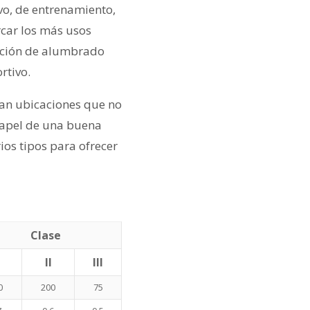
vo, de entrenamiento,
rcar los más usos
lución de alumbrado
rtivo.
can ubicaciones que no
papel de una buena
os tipos para ofrecer
Clase
II
III
0
200
75