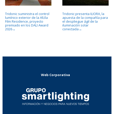
Tridonic suministra el control
Tridonic presenta ILIORA, la
lumínico exterior de la AlUla
apuesta de la compañía para
Film Residence, proyecto
el despliegue ágil de la
premiado en los DALI Award
iluminación solar
2026
conectada
→
→
Web Corporativa