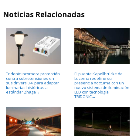
Noticias Relacionadas
Tridonic incorpora protección
El puente Kapellbrücke de
contra sobretensiones en
Lucerna redefine su
sus drivers D4i para adaptar
presencia nocturna con un
luminarias históricas al
nuevo sistema de iluminación
estándar Zhaga
LED con tecnología
→
TRIDONIC
→