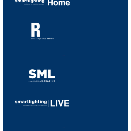
...
...