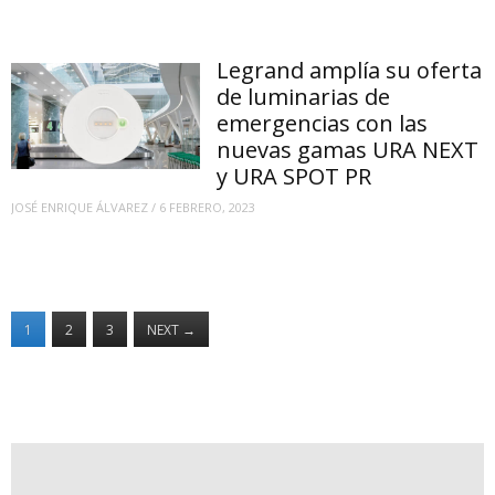
Legrand amplía su oferta
de luminarias de
emergencias con las
nuevas gamas URA NEXT
y URA SPOT PR
JOSÉ ENRIQUE ÁLVAREZ
/
6 FEBRERO, 2023
1
2
3
NEXT
→