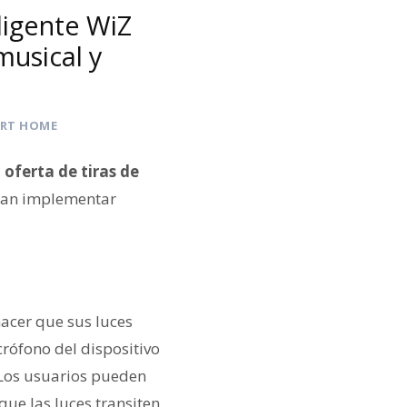
eligente WiZ
musical y
RT HOME
oferta de tiras de
edan implementar
acer que sus luces
icrófono del dispositivo
. Los usuarios pueden
que las luces transiten