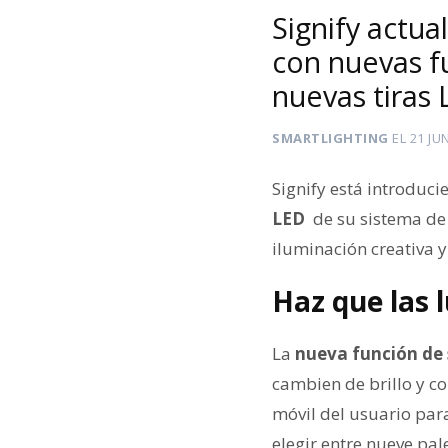
Signify actua
con nuevas f
nuevas tiras
SMARTLIGHTING
EL
21 JU
Signify está introduci
LED
de su sistema de 
iluminación creativa y
Haz que las 
La
nueva función de 
cambien de brillo y col
móvil del usuario par
elegir entre nueve pal