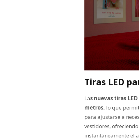
Tiras LED pa
La
s nuevas tiras LED
metros,
lo que permit
para ajustarse a nece
vestidores, ofreciend
instantáneamente el a