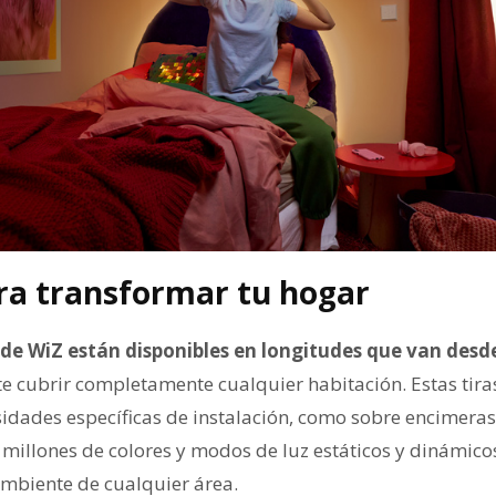
ra transformar tu hogar
 de WiZ están disponibles en longitudes que van desde
e cubrir completamente cualquier habitación. Estas tira
sidades específicas de instalación, como sobre encimeras
o millones de colores y modos de luz estáticos y dinámic
mbiente de cualquier área.