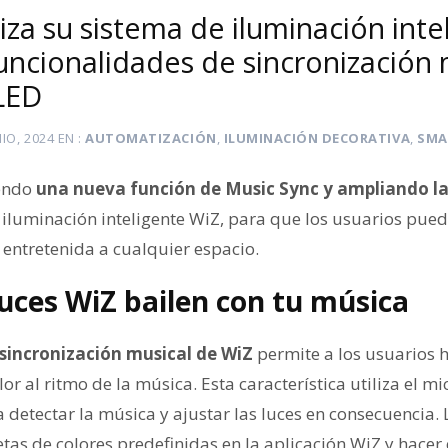
liza su sistema de iluminación int
uncionalidades de sincronización 
 LED
NIO, 2024
EN
AUTOMATIZACIÓN
,
ILUMINACIÓN DECORATIVA
,
SMA
endo
una nueva función de Music Sync y ampliando la 
iluminación inteligente WiZ, para que los usuarios pu
 entretenida a cualquier espacio.
luces WiZ bailen con tu música
sincronización musical de WiZ
permite a los usuarios h
or al ritmo de la música. Esta característica utiliza el m
a detectar la música y ajustar las luces en consecuencia
etas de colores predefinidas en la aplicación WiZ y hacer 