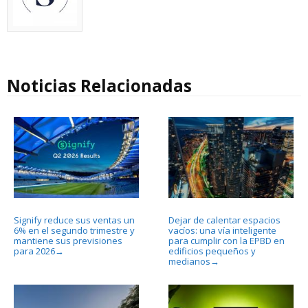
Noticias Relacionadas
Signify reduce sus ventas un
Dejar de calentar espacios
6% en el segundo trimestre y
vacíos: una vía inteligente
mantiene sus previsiones
para cumplir con la EPBD en
para 2026
edificios pequeños y
→
medianos
→