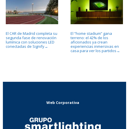
El CAR de Madrid completa su
El “home stadium” gana
segunda fase de renovación
terreno: el 42% de los
lumínica con soluciones LED
aficionados ya crean
conectadas de Signify
experiencias inmersivas en
→
casa para ver los partidos
→
Web Corporativa