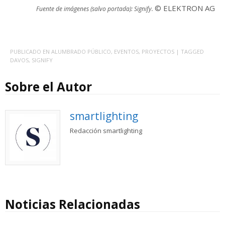
© ELEKTRON AG
Fuente de imágenes (
salvo
portada)
: Signify.
PUBLICADO EN
ALUMBRADO PÚBLICO
,
EVENTOS
,
PROYECTOS
| TAGGED
DAVOS
,
SIGNIFY
Sobre el Autor
smartlighting
Redacción smartlighting
Noticias Relacionadas