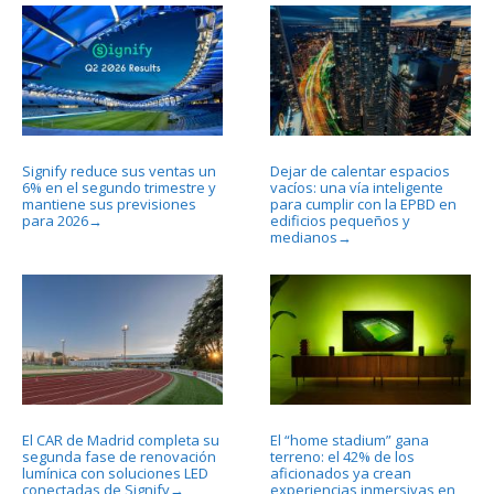
Signify reduce sus ventas un
Dejar de calentar espacios
6% en el segundo trimestre y
vacíos: una vía inteligente
mantiene sus previsiones
para cumplir con la EPBD en
para 2026
edificios pequeños y
→
medianos
→
El CAR de Madrid completa su
El “home stadium” gana
segunda fase de renovación
terreno: el 42% de los
lumínica con soluciones LED
aficionados ya crean
conectadas de Signify
experiencias inmersivas en
→