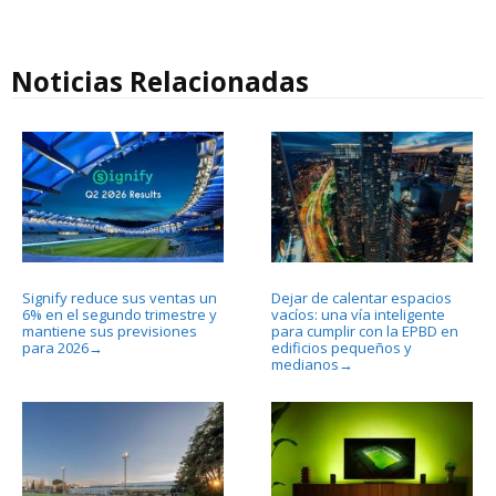
Noticias Relacionadas
Signify reduce sus ventas un
Dejar de calentar espacios
6% en el segundo trimestre y
vacíos: una vía inteligente
mantiene sus previsiones
para cumplir con la EPBD en
para 2026
edificios pequeños y
→
medianos
→