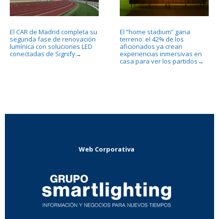
El CAR de Madrid completa su
El “home stadium” gana
segunda fase de renovación
terreno: el 42% de los
lumínica con soluciones LED
aficionados ya crean
conectadas de Signify
experiencias inmersivas en
→
casa para ver los partidos
→
Web Corporativa