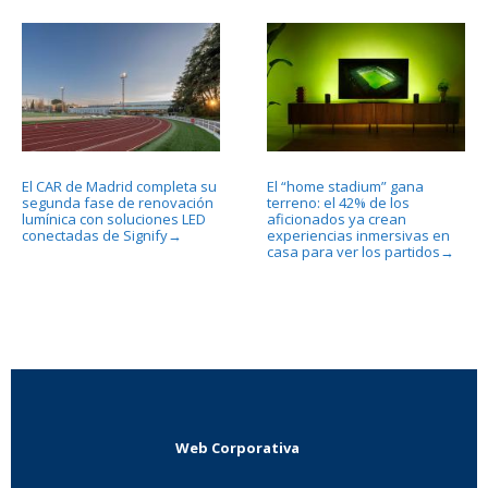
El CAR de Madrid completa su
El “home stadium” gana
segunda fase de renovación
terreno: el 42% de los
lumínica con soluciones LED
aficionados ya crean
conectadas de Signify
experiencias inmersivas en
→
casa para ver los partidos
→
Web Corporativa