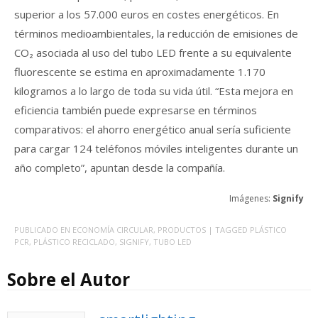
superior a los 57.000 euros en costes energéticos. En
términos medioambientales, la reducción de emisiones de
CO₂ asociada al uso del tubo LED frente a su equivalente
fluorescente se estima en aproximadamente 1.170
kilogramos a lo largo de toda su vida útil. “Esta mejora en
eficiencia también puede expresarse en términos
comparativos: el ahorro energético anual sería suficiente
para cargar 124 teléfonos móviles inteligentes durante un
año completo”, apuntan desde la compañía.
Imágenes:
Signify
PUBLICADO EN
ECONOMÍA CIRCULAR
,
PRODUCTOS
| TAGGED
PLÁSTICO
PCR
,
PLÁSTICO RECICLADO
,
SIGNIFY
,
TUBO LED
Sobre el Autor