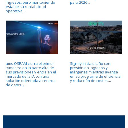
ingresos, pero manteniendo
para 2026
→
estable su rentabilidad
operativa
→
ams OSRAM cierra el primer
Signify inicia el año con
trimestre en la parte alta de
presión en ingresos y
sus previsiones y entra en el
márgenes mientras avanza
mercado de la IA con una
en su programa de eficiencia
solución orientada a centros
y reducción de costes
→
de datos
→