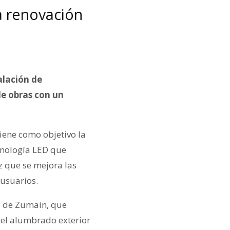
a renovación
alación de
de obras con un
tiene como objetivo la
ecnología LED que
z que se mejora las
usuarios.
el de Zumain, que
 el alumbrado exterior