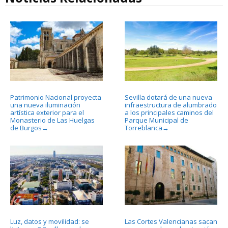
Patrimonio Nacional proyecta
Sevilla dotará de una nueva
una nueva iluminación
infraestructura de alumbrado
artística exterior para el
a los principales caminos del
Monasterio de Las Huelgas
Parque Municipal de
de Burgos
Torreblanca
→
→
Luz, datos y movilidad: se
Las Cortes Valencianas sacan