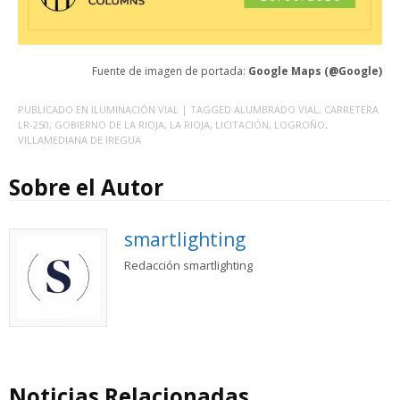
Fuente de imagen de portada:
Google Maps (@Google)
PUBLICADO EN
ILUMINACIÓN VIAL
| TAGGED
ALUMBRADO VIAL
,
CARRETERA
LR-250
,
GOBIERNO DE LA RIOJA
,
LA RIOJA
,
LICITACIÓN
,
LOGROÑO
,
VILLAMEDIANA DE IREGUA
Sobre el Autor
smartlighting
Redacción smartlighting
Noticias Relacionadas