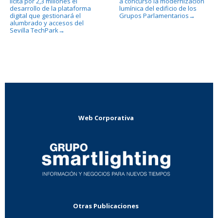
licita por 2,3 millones el
a concurso la modernización
desarrollo de la plataforma
lumínica del edificio de los
digital que gestionará el
Grupos Parlamentarios
→
alumbrado y accesos del
Sevilla TechPark
→
Web Corporativa
Otras Publicaciones