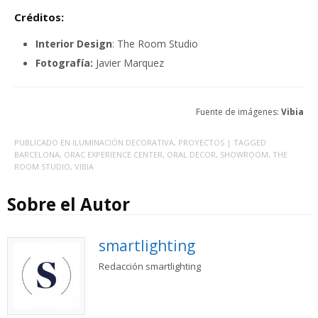
Créditos:
Interior Design
: The Room Studio
Fotografía:
Javier Marquez
Fuente de imágenes:
Vibia
PUBLICADO EN
ILUMINACIÓN DECORATIVA
,
PROYECTOS
| TAGGED
BARCELONA
,
ORAC EXPERIENCE CENTER
,
ORAL DECOR
,
SHOWROOM
,
THE
ROOM STUDIO
,
VIBIA
Sobre el Autor
smartlighting
Redacción smartlighting