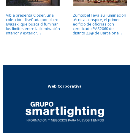
Vibia presenta Closer, una
Zumtobel lleva su iluminación
colección diseñada por Ichiro
técnica a Inspire, el primer
Iwasaki que busca difuminar
edificio de oficinas con
los límites entre la iluminación
certificado PAS2060 del
interior y exterior.
distrito 22@ de Barcelona
→
→
Web Corporativa