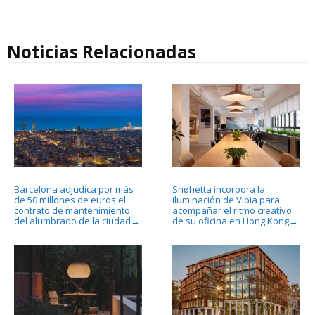
Noticias Relacionadas
Barcelona adjudica por más
Snøhetta incorpora la
de 50 millones de euros el
iluminación de Vibia para
contrato de mantenimiento
acompañar el ritmo creativo
del alumbrado de la ciudad
de su oficina en Hong Kong
→
→