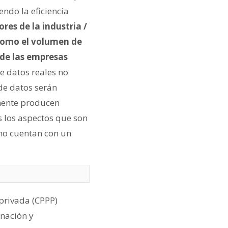
ndo la eficiencia
res de la industria /
 como el volumen de
 de las empresas
e datos reales no
de datos serán
mente producen
s los aspectos que son
 no cuentan con un
privada (CPPP)
inación y