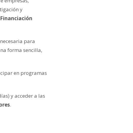
de empresas,
tigación y
Financiación
 necesaria para
na forma sencilla,
ticipar en programas
as) y acceder a las
ores
.