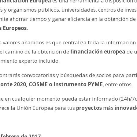
inanciación Europea
es una herramienta a disposición 
s y organismos públicos, universidades, centros de inves
ite ahorrar tiempo y ganar eficiencia en la obtención de
s Europeos
.
s valores añadidos es que centraliza toda la información
 el camino de la obtención de
financiación europea
de u
amiento experto incluido.
contrarás convocatorias y búsquedas de socios para par
onte 2020, COSME o Instrumento PYME
, entre otros.
ue en cualquier momento pueda estar informado (24h/7dí
rece la Unión Europea para tus
proyectos
más
innovad
 febrero de 2017