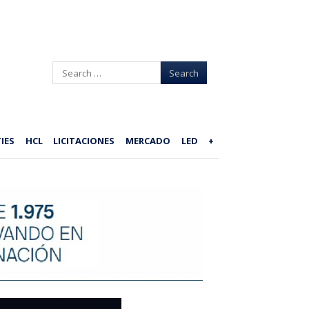
Search
IES
HCL
LICITACIONES
MERCADO
LED
+