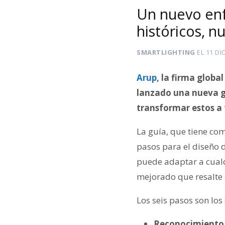
Un nuevo enf
históricos, n
SMARTLIGHTING
EL
11 DI
Arup
, la firma globa
lanzado una nueva gu
transformar estos a 
La guía, que tiene com
pasos para el diseño d
puede adaptar a cualqu
mejorado que resalte la
Los seis pasos son los
Reconocimiento