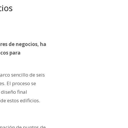
cios
ores de negocios, ha
icos para
arco sencillo de seis
es. El proceso se
diseño final
de estos edificios.
gnación de puntos de