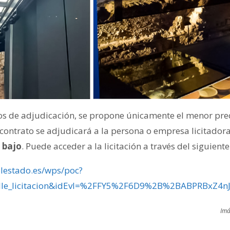
rios de adjudicación, se propone únicamente el menor pre
l contrato se adjudicará a la persona o empresa licitado
 bajo
. Puede acceder a la licitación a través del siguiente
elestado.es/wps/poc?
alle_licitacion&idEvl=%2FFY5%2F6D9%2B%2BABPRBxZ
Imá