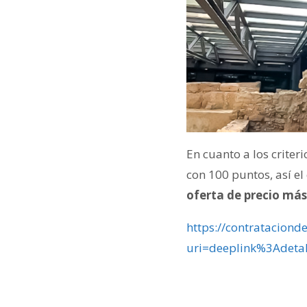
En cuanto a los crite
con 100 puntos, así e
oferta de precio más
https://contrataciond
uri=deeplink%3Adet