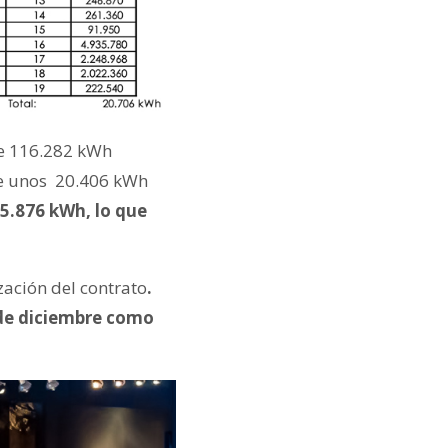
de 116.282 kWh
de unos 20.406 kWh
95.876 kWh, lo que
zación del contrato
.
2 de diciembre como