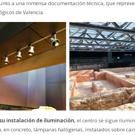
 junto a una inmensa documentación técnica, que repres
ógicos de Valencia.
 su instalación de iluminación,
el centro se sigue ilum
, en concreto, lámparas halógenas, instalados sobre carri