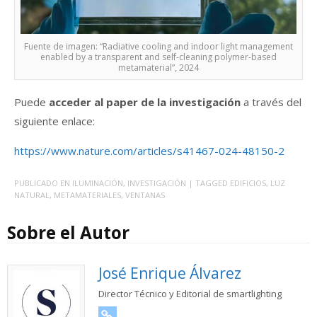
Fuente de imagen: “Radiative cooling and indoor light management
enabled by a transparent and self-cleaning polymer-based
metamaterial”, 2024
Puede
acceder al paper de la investigación
a través del
siguiente enlace:
https://www.nature.com/articles/s41467-024-48150-2
PUBLICADO EN
ILUMINACIÓN
,
INVESTIGACIÓN
| TAGGED
EDIFICIOS
,
LUZ
NATURAL
,
METAMATERIALES
,
VENTANAS
Sobre el Autor
José Enrique Álvarez
Director Técnico y Editorial de smartlighting
URL