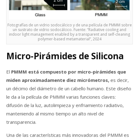
Fotografías de un vidrio sodocálcico y de una película de PMMM sobre
un sustrato de vidrio sodocálcico. Fuente: “Radiative cooling and
indoor light management enabled by a transparent and self-cleaning
polymer-based metamaterial”, 2024
Micro-Pirámides de Silicona
El
PMMM está compuesto por micro-pirámides que
miden aproximadamente diez micrómetros,
es decir,
un décimo del diámetro de un cabello humano. Este diseño
le da a la película de PMMM varias funciones claves:
difusión de la luz, autolimpieza y enfriamiento radiativo,
manteniendo al mismo tiempo un alto nivel de
transparencia.
Una de las características más innovadoras del PMMM es