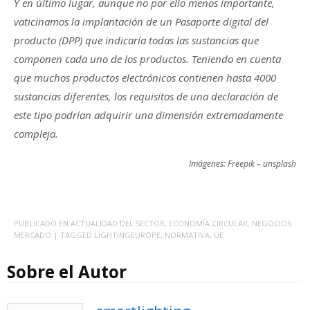
Y en último lugar, aunque no por ello menos importante,
vaticinamos la implantación de un Pasaporte digital del
producto (DPP) que indicaría todas las sustancias que
componen cada uno de los productos. Teniendo en cuenta
que muchos productos electrónicos contienen hasta 4000
sustancias diferentes, los requisitos de una declaración de
este tipo podrían adquirir una dimensión extremadamente
compleja.
Imágenes: Freepik – unsplash
PUBLICADO EN
ACTUALIDAD DEL SECTOR
,
ECONOMÍA CIRCULAR
,
NEGOCIOS
MERCADO
| TAGGED
LIGHTINGEUROPE
,
NORMATIVA
,
UE
Sobre el Autor