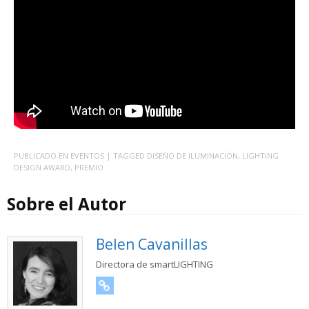
PUBLICADO EN
EVENTOS
| TAGGED
DISEÑO DE ILUMINACIÓN
,
LIGHTING
DESIGN AWARD
,
PREMIO
Sobre el Autor
Belen Cavanillas
Directora de smartLIGHTING
URL