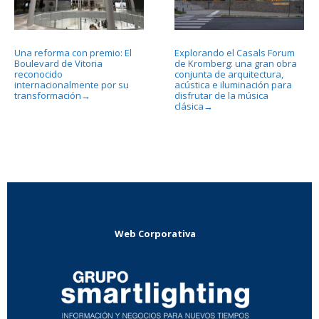
Una reforma con premio: El
Explorando el Casals Forum
Boulevard de Vitoria
de Kromberg: una gran obra
reconocido
conjunta de arquitectura,
internacionalmente por su
acústica e iluminación para
transformación
disfrutar de la música
→
clásica
→
Web Corporativa