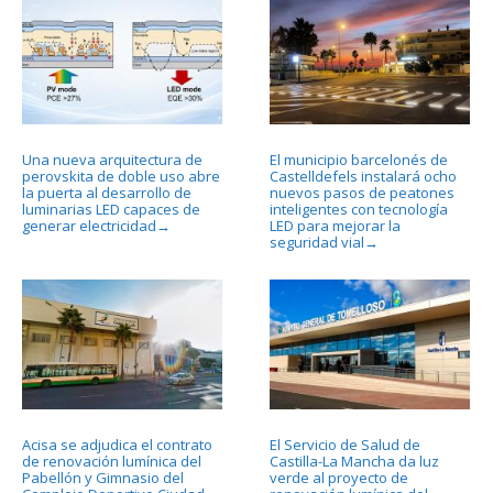
Una nueva arquitectura de
El municipio barcelonés de
perovskita de doble uso abre
Castelldefels instalará ocho
la puerta al desarrollo de
nuevos pasos de peatones
luminarias LED capaces de
inteligentes con tecnología
generar electricidad
LED para mejorar la
→
seguridad vial
→
Acisa se adjudica el contrato
El Servicio de Salud de
de renovación lumínica del
Castilla-La Mancha da luz
Pabellón y Gimnasio del
verde al proyecto de