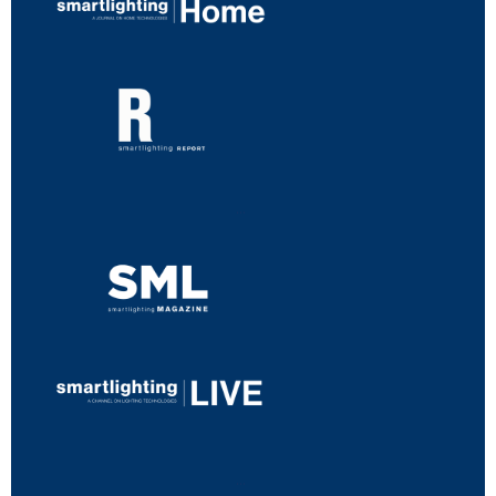
...
...