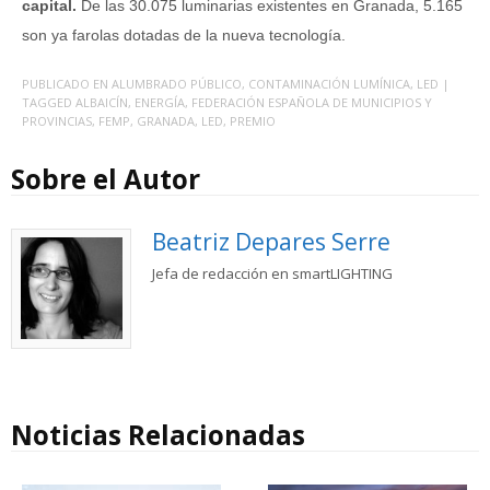
capital.
De las 30.075 luminarias existentes en Granada, 5.165
son ya farolas dotadas de la nueva tecnología.
PUBLICADO EN
ALUMBRADO PÚBLICO
,
CONTAMINACIÓN LUMÍNICA
,
LED
|
TAGGED
ALBAICÍN
,
ENERGÍA
,
FEDERACIÓN ESPAÑOLA DE MUNICIPIOS Y
PROVINCIAS
,
FEMP
,
GRANADA
,
LED
,
PREMIO
Sobre el Autor
Beatriz Depares Serre
Jefa de redacción en smartLIGHTING
Noticias Relacionadas