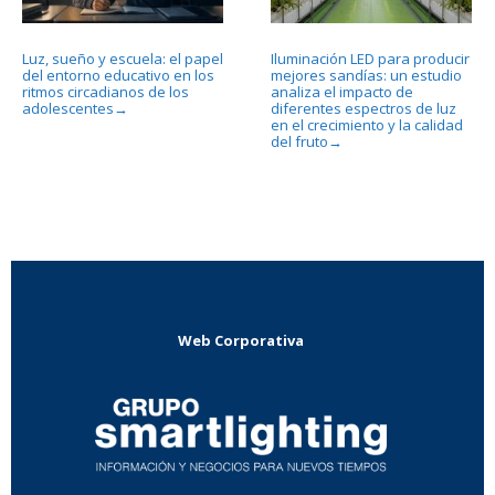
Luz, sueño y escuela: el papel
Iluminación LED para producir
del entorno educativo en los
mejores sandías: un estudio
ritmos circadianos de los
analiza el impacto de
adolescentes
diferentes espectros de luz
→
en el crecimiento y la calidad
del fruto
→
Web Corporativa