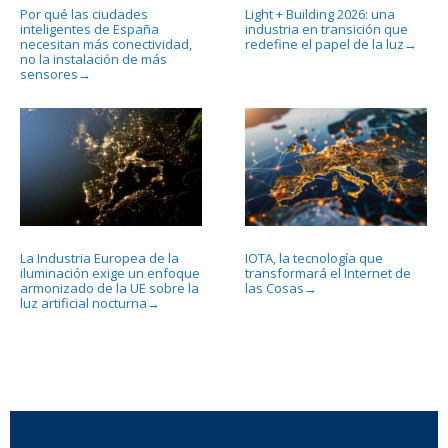
Por qué las ciudades
Light + Building 2026: una
inteligentes de España
industria en transición que
necesitan más conectividad,
redefine el papel de la luz
→
no la instalación de más
sensores
→
La Industria Europea de la
IOTA, la tecnología que
iluminación exige un enfoque
transformará el Internet de
armonizado de la UE sobre la
las Cosas
→
luz artificial nocturna
→