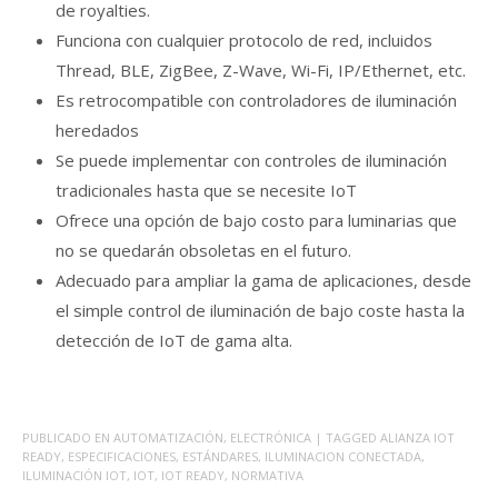
de royalties.
Funciona con cualquier protocolo de red, incluidos
Thread, BLE, ZigBee, Z-Wave, Wi-Fi, IP/Ethernet, etc.
Es retrocompatible con controladores de iluminación
heredados
Se puede implementar con controles de iluminación
tradicionales hasta que se necesite IoT
Ofrece una opción de bajo costo para luminarias que
no se quedarán obsoletas en el futuro.
Adecuado para ampliar la gama de aplicaciones, desde
el simple control de iluminación de bajo coste hasta la
detección de IoT de gama alta.
PUBLICADO EN
AUTOMATIZACIÓN
,
ELECTRÓNICA
| TAGGED
ALIANZA IOT
READY
,
ESPECIFICACIONES
,
ESTÁNDARES
,
ILUMINACION CONECTADA
,
ILUMINACIÓN IOT
,
IOT
,
IOT READY
,
NORMATIVA