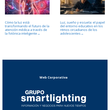
Cómo la luz está
Luz, sueño y escuela: el papel
transformando el futuro de la
del entorno educativo en los
atención médica a través de
ritmos circadianos de los
la fotónica inteligente
adolescentes
→
→
Web Corporativa