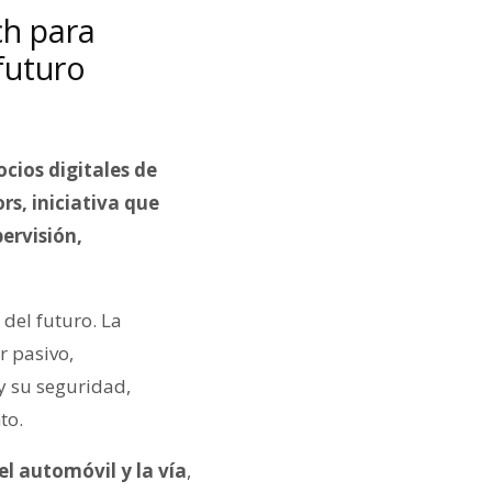
ch para
futuro
cios digitales de
s, iniciativa que
ervisión,
 del futuro. La
r pasivo,
y su seguridad,
to.
el automóvil y la vía
,