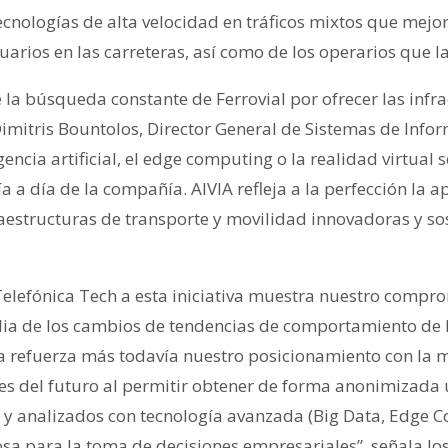
cnologías de alta velocidad en tráficos mixtos que mejor
uarios en las carreteras, así como de los operarios que 
 la búsqueda constante de Ferrovial por ofrecer las infr
Dimitris Bountolos, Director General de Sistemas de Info
igencia artificial, el edge computing o la realidad virtua
a a día de la compañía. AIVIA refleja a la perfección la a
aestructuras de transporte y movilidad innovadoras y sos
Telefónica Tech a esta iniciativa muestra nuestro compro
dia de los cambios de tendencias de comportamiento de 
a refuerza más todavía nuestro posicionamiento con la 
ves del futuro al permitir obtener de forma anonimizada
 y analizados con tecnología avanzada (Big Data, Edge
sa para la toma de decisiones empresariales”, señala Jo