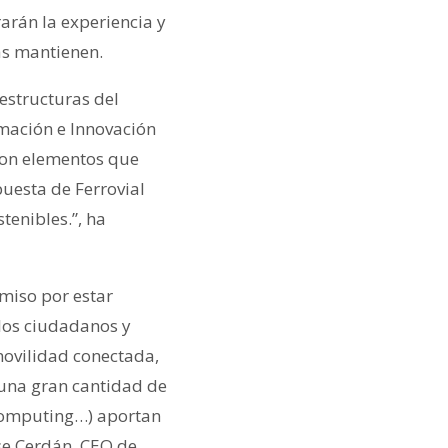
arán la experiencia y
las mantienen.
aestructuras del
rmación e Innovación
l son elementos que
puesta de Ferrovial
tenibles.”, ha
miso por estar
los ciudadanos y
movilidad conectada,
 una gran cantidad de
 Computing…) aportan
se Cerdán, CEO de