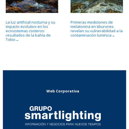
La luz artificial nocturna y su
Primeras mediciones de
impacto evolutivo en los
melatonina en tiburones
ecosistemas costeros:
revelan su vulnerabilidad a la
resultados de la bahía de
contaminación lumínica
→
Tokio
→
Web Corporativa