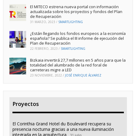
El MITECO estrena nueva portal con información
actualizada sobre los proyectos y fondos del Plan
de Recuperación
31 MARZO, 2023
/
SMARTLIGHTING
¿Están llegando los fondos europeos a la economía
española? Se publica el III informe de ejecución del
Plan de Recuperación
22 FEBRERO, 2023
/
SMARTLIGHTING
Bizkaia invertirá 27,7 millones en 5 años para que la
totalidad del alumbrado de la red foral de
carreteras migre a LED
23 NOVIEMBRE, 2022
/
JOSÉ ENRIQUE ÁLVAREZ
Proyectos
El Corinthia Grand Hotel du Boulevard recupera su
presencia nocturna gracias a una nueva iluminación
integrada en la arquitectura
31 julio