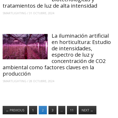
tratamientos de luz de alta intensidad
SMARTLIGHTING
/
31 OCTUBRE, 2024
La iluminación artificial
en horticultura: Estudio
de intensidades,
espectro de luz y
concentración de CO2
ambiental como factores claves en la
producción
SMARTLIGHTING
/
28 OCTUBRE, 2024
←
PREVIOUS
1
2
3
…
11
NEXT
→