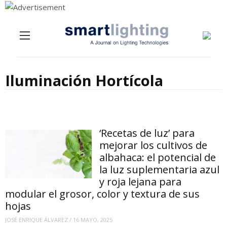
Menu
Skip to content
Iluminación Hortícola
‘Recetas de luz’ para
mejorar los cultivos de
albahaca: el potencial de
la luz suplementaria azul
y roja lejana para
modular el grosor, color y textura de sus
hojas
JOSÉ ENRIQUE ÁLVAREZ
/
16 MAYO, 2025