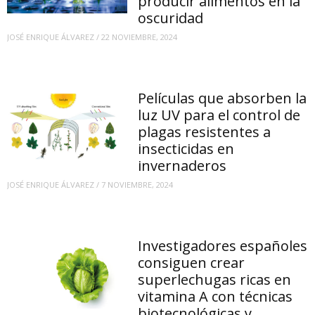
producir alimentos en la
oscuridad
JOSÉ ENRIQUE ÁLVAREZ
/
22 NOVIEMBRE, 2024
Películas que absorben la
luz UV para el control de
plagas resistentes a
insecticidas en
invernaderos
JOSÉ ENRIQUE ÁLVAREZ
/
7 NOVIEMBRE, 2024
Investigadores españoles
consiguen crear
superlechugas ricas en
vitamina A con técnicas
biotecnológicas y