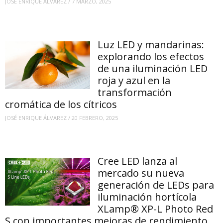
JOSÉ ENRIQUE ÁLVAREZ
/
7 MARZO, 2025
Luz LED y mandarinas:
explorando los efectos
de una iluminación LED
roja y azul en la
transformación
cromática de los cítricos
JOSÉ ENRIQUE ÁLVAREZ
/
20 FEBRERO, 2025
Cree LED lanza al
mercado su nueva
generación de LEDs para
iluminación hortícola
XLamp® XP-L Photo Red
S con importantes mejoras de rendimiento