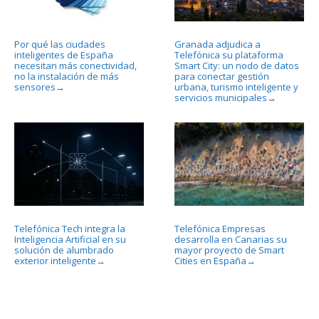
Por qué las ciudades
Granada adjudica a
inteligentes de España
Telefónica su plataforma
necesitan más conectividad,
Smart City: un nodo de datos
no la instalación de más
para conectar gestión
sensores
urbana, turismo inteligente y
→
servicios municipales
→
Telefónica Tech integra la
Telefónica Empresas
Inteligencia Artificial en su
desarrolla en Canarias su
solución de alumbrado
mayor proyecto de Smart
exterior inteligente
Cities en España
→
→