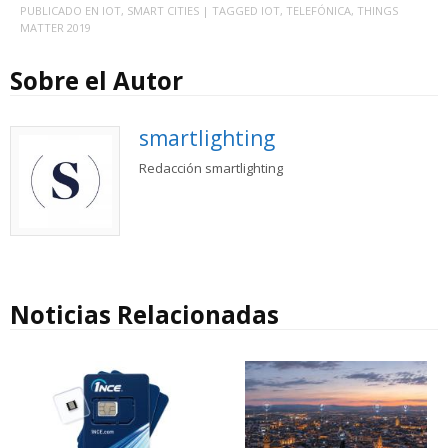
PUBLICADO EN
IOT
,
SMART CITIES
| TAGGED
IOT
,
TELEFÓNICA
,
THINGS
MATTER 2019
Sobre el Autor
smartlighting
Redacción smartlighting
Noticias Relacionadas