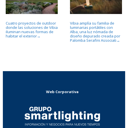
Cuatro proyectos de outdoor
Vibia amplía su familia de
donde las soluciones de Vibia
luminarias portátiles con
iluminan nuevas formas de
Alba, una luz nómada de
habitar el exterior
diseño depurado creada por
→
Palomba Serafini Associati
→
Web Corporativa