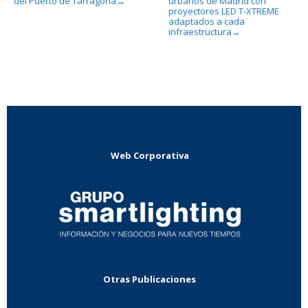
del Puerto de Tarragona
urbanos de Madrid con
→
proyectores LED T-XTREME
adaptados a cada
infraestructura
→
Web Corporativa
Otras Publicaciones