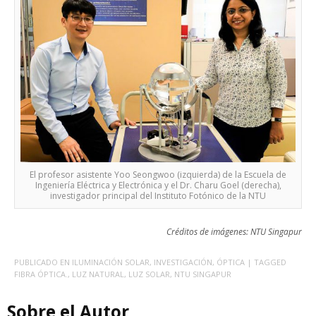
El profesor asistente Yoo Seongwoo (izquierda) de la Escuela de
Ingeniería Eléctrica y Electrónica y el Dr. Charu Goel (derecha),
investigador principal del Instituto Fotónico de la NTU
Créditos de imágenes: NTU Singapur
PUBLICADO EN
ILUMINACIÓN SOLAR
,
INVESTIGACIÓN
,
ÓPTICA
| TAGGED
FIBRA ÓPTICA.
,
LUZ NATURAL
,
LUZ SOLAR
,
NTU SINGAPUR
Sobre el Autor