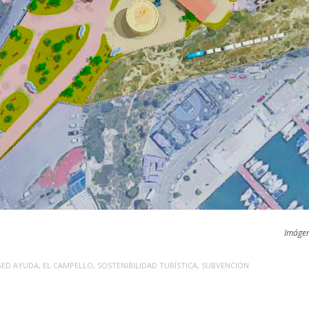
Imágen
GED
AYUDA
,
EL CAMPELLO
,
SOSTENIBILIDAD TURÍSTICA
,
SUBVENCIÓN