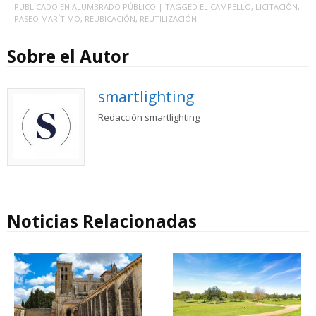
PUBLICADO EN
ALUMBRADO PÚBLICO
| TAGGED
EL CAMPELLO
,
LICITACIÓN
,
PASEO MARÍTIMO
,
REUBICACIÓN
,
REUTILIZACIÓN
Sobre el Autor
smartlighting
Redacción smartlighting
Noticias Relacionadas