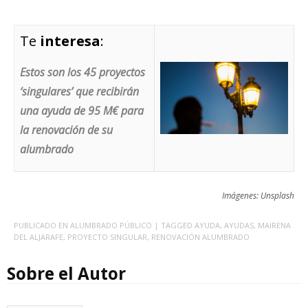
Te
interesa
:
Estos son los 45 proyectos
‘singulares’ que recibirán
una ayuda de 95 M€ para
la renovación de su
alumbrado
Imágenes: Unsplash
PUBLICADO EN
ALUMBRADO PÚBLICO
| TAGGED
AYUDA
,
AYUDAS
,
MAIRENA
DEL ALJARAFE
,
PROYECTO SINGULAR
,
RENOVACIÓN ALUMBRADO
Sobre el Autor