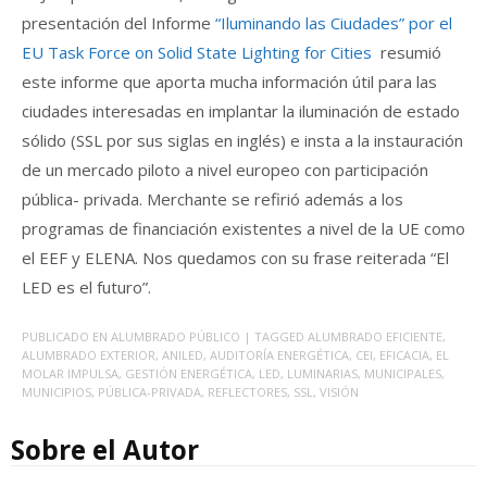
presentación del Informe
“Iluminando las Ciudades” por el
EU Task Force on Solid State Lighting for Cities
resumió
este informe que aporta mucha información útil para las
ciudades interesadas en implantar la iluminación de estado
sólido (SSL por sus siglas en inglés) e insta a la instauración
de un mercado piloto a nivel europeo con participación
pública- privada. Merchante se refirió además a los
programas de financiación existentes a nivel de la UE como
el EEF y ELENA. Nos quedamos con su frase reiterada “El
LED es el futuro”.
PUBLICADO EN
ALUMBRADO PÚBLICO
| TAGGED
ALUMBRADO EFICIENTE
,
ALUMBRADO EXTERIOR
,
ANILED
,
AUDITORÍA ENERGÉTICA
,
CEI
,
EFICACIA
,
EL
MOLAR IMPULSA
,
GESTIÓN ENERGÉTICA
,
LED
,
LUMINARIAS
,
MUNICIPALES
,
MUNICIPIOS
,
PÚBLICA-PRIVADA
,
REFLECTORES
,
SSL
,
VISIÓN
Sobre el Autor