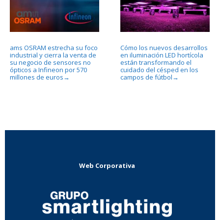
ams OSRAM estrecha su foco
Cómo los nuevos desarrollos
industrial y cierra la venta de
en iluminación LED hortícola
su negocio de sensores no
están transformando el
ópticos a Infineon por 570
cuidado del césped en los
millones de euros
campos de fútbol
→
→
Web Corporativa