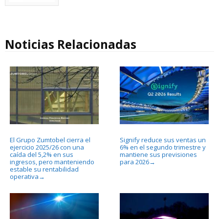
Noticias Relacionadas
El Grupo Zumtobel cierra el
Signify reduce sus ventas un
ejercicio 2025/26 con una
6% en el segundo trimestre y
caída del 5,2% en sus
mantiene sus previsiones
ingresos, pero manteniendo
para 2026
→
estable su rentabilidad
operativa
→