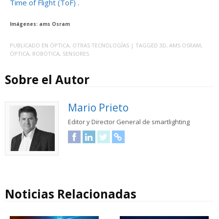
Time of Flight (ToF)
.
Imágenes: ams Osram
PUBLICADO EN
ÓPTICA
,
OTRAS TECNOLOGÍAS
| TAGGED
3D
,
AMS OSRAM
,
ÓPTICA
,
ROBÓTICA
,
SENSORES
Sobre el Autor
Mario Prieto
Editor y Director General de smartlighting
Facebook
LinkedIn
Twitter
URL
Noticias Relacionadas