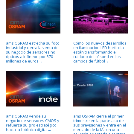
ams OSRAM estrecha su foco
Cómo los nuevos desarrollos
industrial y cierra la venta de
en iluminación LED hortícola
su negocio de sensores no
están transformando el
ópticos a Infineon por 570
cuidado del césped en los
millones de euros
campos de fútbol
→
→
ams OSRAM vende su
ams OSRAM cierra el primer
negocio de sensores CMOS y
trimestre en la parte alta de
refuerza su giro estratégico
sus previsiones y entra en el
hacia la fotónica digital
mercado de la IA con una
→
solución orientada a centros