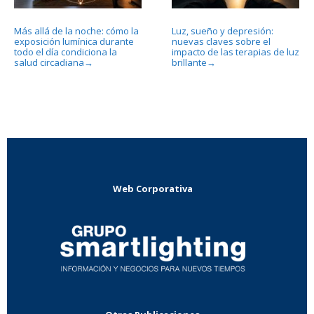
Más allá de la noche: cómo la
Luz, sueño y depresión:
exposición lumínica durante
nuevas claves sobre el
todo el día condiciona la
impacto de las terapias de luz
salud circadiana
brillante
→
→
Web Corporativa