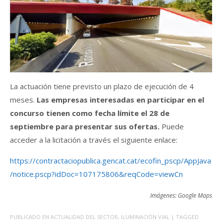
La actuación tiene previsto un plazo de ejecución de 4
meses.
Las empresas interesadas en participar en el
concurso tienen como fecha límite el 28 de
septiembre para presentar sus ofertas.
Puede
acceder a la licitación a través el siguiente enlace:
https://contractaciopublica.gencat.cat/ecofin_pscp/AppJava
/notice.pscp?idDoc=107175806&reqCode=viewCn
Imágenes: Google Maps
PUBLICADO EN
ACTUALIDAD DEL SECTOR
,
ILUMINACIÓN VIAL
| TAGGED