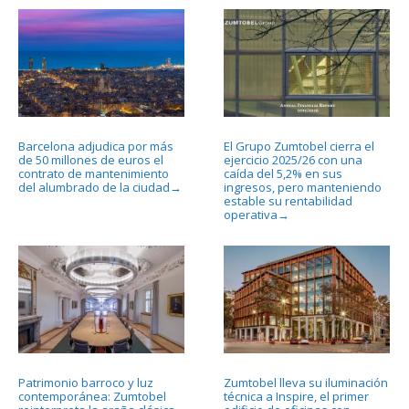
Barcelona adjudica por más
El Grupo Zumtobel cierra el
de 50 millones de euros el
ejercicio 2025/26 con una
contrato de mantenimiento
caída del 5,2% en sus
del alumbrado de la ciudad
ingresos, pero manteniendo
→
estable su rentabilidad
operativa
→
Patrimonio barroco y luz
Zumtobel lleva su iluminación
contemporánea: Zumtobel
técnica a Inspire, el primer