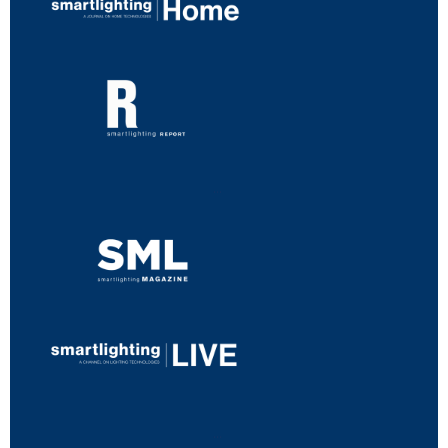
...
...