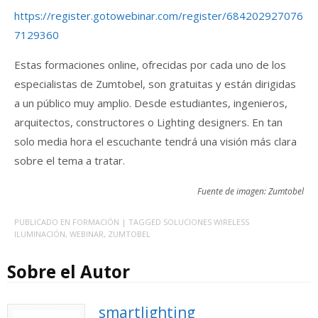
https://register.gotowebinar.com/register/684202927076
7129360
Estas formaciones online, ofrecidas por cada uno de los
especialistas de Zumtobel, son gratuitas y están dirigidas
a un público muy amplio. Desde estudiantes, ingenieros,
arquitectos, constructores o Lighting designers. En tan
solo media hora el escuchante tendrá una visión más clara
sobre el tema a tratar.
Fuente de imagen: Zumtobel
PUBLICADO EN
FORMACIÓN
| TAGGED
SOLUCIONES WIRELESS
ILUMINACIÓN
,
WEBINAR
,
ZUMTOBEL
Sobre el Autor
smartlighting