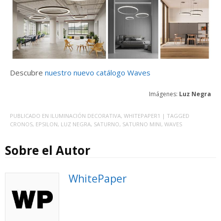
Descubre
nuestro nuevo catálogo Waves
Imágenes:
Luz Negra
PUBLICADO EN
ILUMINACIÓN DECORATIVA
,
WHITEPAPER1
| TAGGED
CRONOS
,
EPSILON
,
LUZ NEGRA
,
SATURNO
,
SATURNO MINI
,
WAVES
Sobre el Autor
WhitePaper